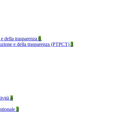
 e della trasparenza
6
rruzione e della trasparenza (PTPCT)
3
tività
4
stionale
3