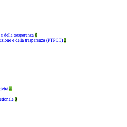
 e della trasparenza
6
rruzione e della trasparenza (PTPCT)
3
tività
4
stionale
3