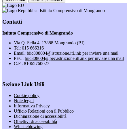
Istituto Comprensivo di Mongrando
Contatti
Istituto Comprensivo di Mongrando
Via Q. Sella 4, 13888 Mongrando (BI)
Tel:
015 666316
Email:
biic808004@istruzione.it
Link per inviare una mail
PEC:
biic808004@pec.istruzione.it
Link per inviare una mail
C.F.: 81065760027
Sezione Link Utili
Cookie policy
Note legali
Informativa Privacy
Ufficio Relazioni con il Pubblico
Dichiarazione di accessibilità
Obiettivi di accessibilità
Whistleblowing