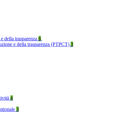
 e della trasparenza
6
rruzione e della trasparenza (PTPCT)
3
tività
4
stionale
3