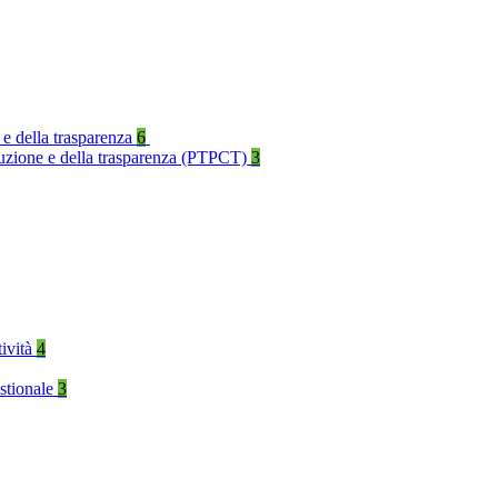
 e della trasparenza
6
rruzione e della trasparenza (PTPCT)
3
tività
4
stionale
3