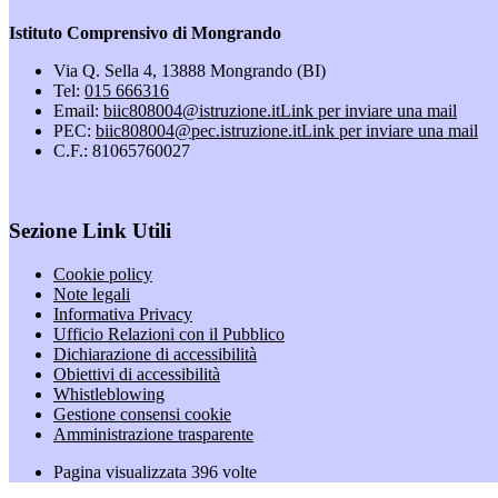
Istituto Comprensivo di Mongrando
Via Q. Sella 4, 13888 Mongrando (BI)
Tel:
015 666316
Email:
biic808004@istruzione.it
Link per inviare una mail
PEC:
biic808004@pec.istruzione.it
Link per inviare una mail
C.F.: 81065760027
Sezione Link Utili
Cookie policy
Note legali
Informativa Privacy
Ufficio Relazioni con il Pubblico
Dichiarazione di accessibilità
Obiettivi di accessibilità
Whistleblowing
Gestione consensi cookie
Amministrazione trasparente
Pagina visualizzata
396
volte