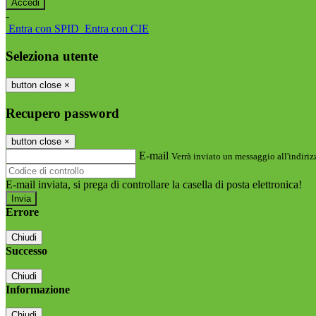
-
Entra con SPID
Entra con CIE
Seleziona utente
button close
×
Recupero password
button close
×
E-mail
Verrà inviato un messaggio all'indirizz
E-mail inviata, si prega di controllare la casella di posta elettronica!
Errore
Chiudi
Successo
Chiudi
Informazione
Chiudi