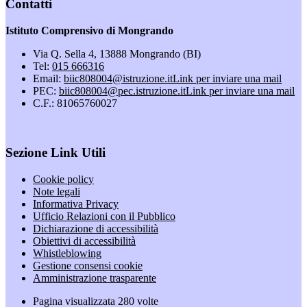
Contatti
Istituto Comprensivo di Mongrando
Via Q. Sella 4, 13888 Mongrando (BI)
Tel:
015 666316
Email:
biic808004@istruzione.it
Link per inviare una mail
PEC:
biic808004@pec.istruzione.it
Link per inviare una mail
C.F.: 81065760027
Sezione Link Utili
Cookie policy
Note legali
Informativa Privacy
Ufficio Relazioni con il Pubblico
Dichiarazione di accessibilità
Obiettivi di accessibilità
Whistleblowing
Gestione consensi cookie
Amministrazione trasparente
Pagina visualizzata
280
volte