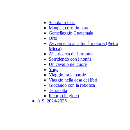
Scuola in festa
Mangia, corri, impara
Gemellaggio Guatemala
Orto
Avviamento all'attività motoria (Pietro
Micca)
Alla ricerca dell'armonia
Sorridendo con i nonni
Un cavallo nel cuore
Yoga
Viaggio tra le parole
Viaggio nella casa dei libri
Giocando con la robotica
Terracotta
Il corpo in gioco
A.S. 2024-2025