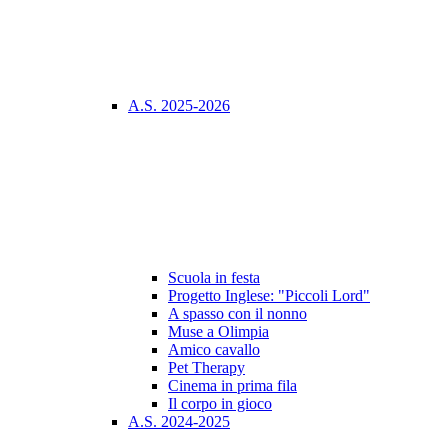
A.S. 2025-2026
Scuola in festa
Progetto Inglese: "Piccoli Lord"
A spasso con il nonno
Muse a Olimpia
Amico cavallo
Pet Therapy
Cinema in prima fila
Il corpo in gioco
A.S. 2024-2025