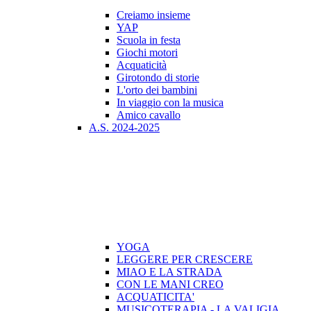
Creiamo insieme
YAP
Scuola in festa
Giochi motori
Acquaticità
Girotondo di storie
L'orto dei bambini
In viaggio con la musica
Amico cavallo
A.S. 2024-2025
YOGA
LEGGERE PER CRESCERE
MIAO E LA STRADA
CON LE MANI CREO
ACQUATICITA'
MUSICOTERAPIA - LA VALIGIA