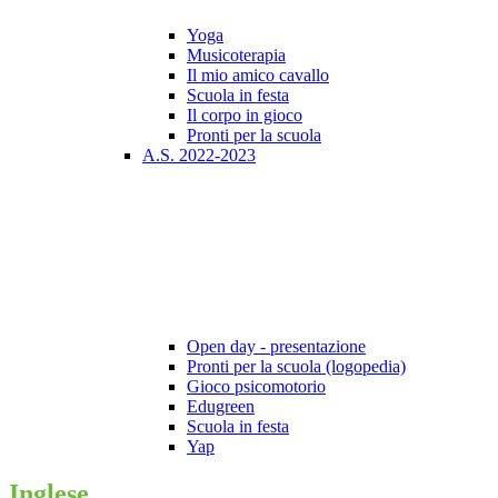
Yoga
Musicoterapia
Il mio amico cavallo
Scuola in festa
Il corpo in gioco
Pronti per la scuola
A.S. 2022-2023
Open day - presentazione
Pronti per la scuola (logopedia)
Gioco psicomotorio
Edugreen
Scuola in festa
Yap
Inglese