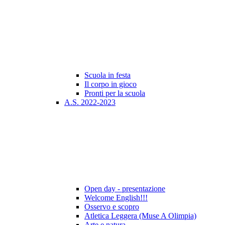
Scuola in festa
Il corpo in gioco
Pronti per la scuola
A.S. 2022-2023
Open day - presentazione
Welcome English!!!
Osservo e scopro
Atletica Leggera (Muse A Olimpia)
Arte e natura