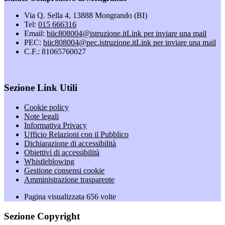
Via Q. Sella 4, 13888 Mongrando (BI)
Tel:
015 666316
Email:
biic808004@istruzione.it
Link per inviare una mail
PEC:
biic808004@pec.istruzione.it
Link per inviare una mail
C.F.: 81065760027
Sezione Link Utili
Cookie policy
Note legali
Informativa Privacy
Ufficio Relazioni con il Pubblico
Dichiarazione di accessibilità
Obiettivi di accessibilità
Whistleblowing
Gestione consensi cookie
Amministrazione trasparente
Pagina visualizzata
656
volte
Sezione Copyright