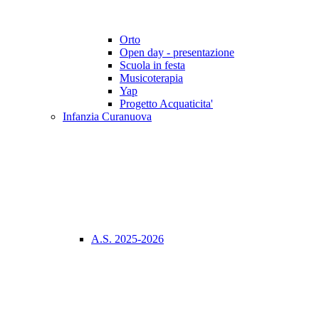
Orto
Open day - presentazione
Scuola in festa
Musicoterapia
Yap
Progetto Acquaticita'
Infanzia Curanuova
A.S. 2025-2026