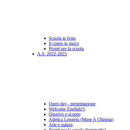
Scuola in festa
Il corpo in gioco
Pronti per la scuola
A.S. 2022-2023
Open day - presentazione
Welcome English!!!
Osservo e scopro
Atletica Leggera (Muse A Olimpia)
Arte e natura
Pronti per la scuola (logopedia)