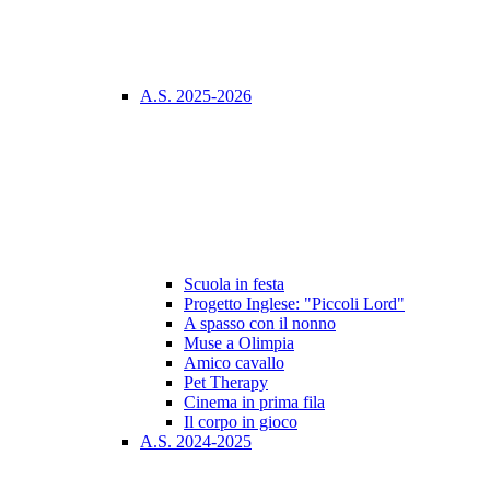
A.S. 2025-2026
Scuola in festa
Progetto Inglese: "Piccoli Lord"
A spasso con il nonno
Muse a Olimpia
Amico cavallo
Pet Therapy
Cinema in prima fila
Il corpo in gioco
A.S. 2024-2025