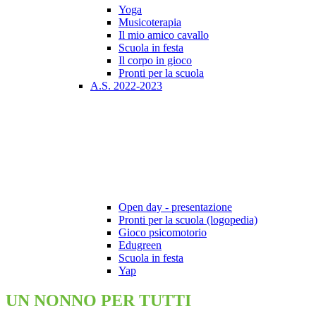
Yoga
Musicoterapia
Il mio amico cavallo
Scuola in festa
Il corpo in gioco
Pronti per la scuola
A.S. 2022-2023
Open day - presentazione
Pronti per la scuola (logopedia)
Gioco psicomotorio
Edugreen
Scuola in festa
Yap
UN NONNO PER TUTTI