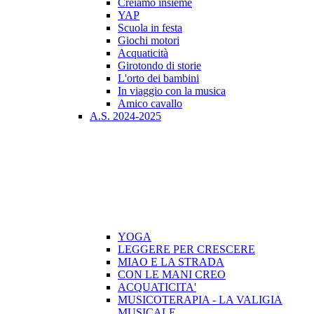
Creiamo insieme
YAP
Scuola in festa
Giochi motori
Acquaticità
Girotondo di storie
L'orto dei bambini
In viaggio con la musica
Amico cavallo
A.S. 2024-2025
YOGA
LEGGERE PER CRESCERE
MIAO E LA STRADA
CON LE MANI CREO
ACQUATICITA'
MUSICOTERAPIA - LA VALIGIA
MUSICALE