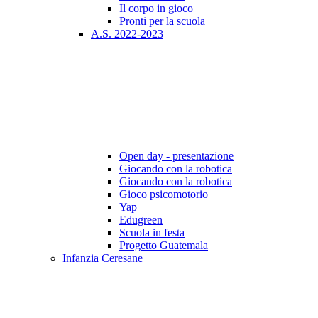
Il corpo in gioco
Pronti per la scuola
A.S. 2022-2023
Open day - presentazione
Giocando con la robotica
Giocando con la robotica
Gioco psicomotorio
Yap
Edugreen
Scuola in festa
Progetto Guatemala
Infanzia Ceresane