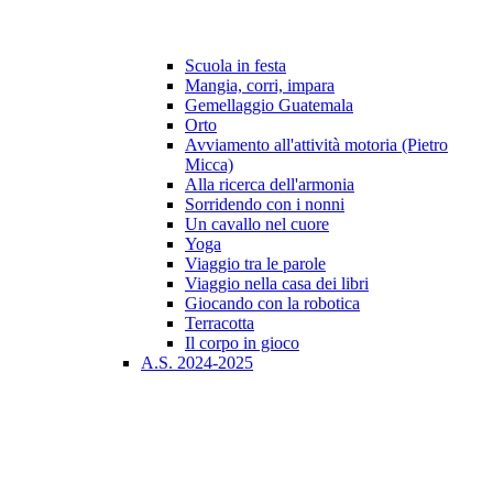
Scuola in festa
Mangia, corri, impara
Gemellaggio Guatemala
Orto
Avviamento all'attività motoria (Pietro
Micca)
Alla ricerca dell'armonia
Sorridendo con i nonni
Un cavallo nel cuore
Yoga
Viaggio tra le parole
Viaggio nella casa dei libri
Giocando con la robotica
Terracotta
Il corpo in gioco
A.S. 2024-2025