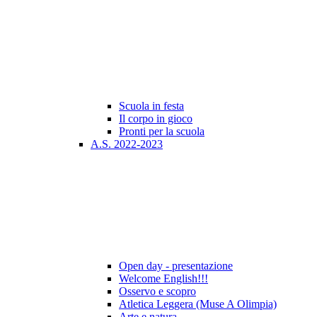
Scuola in festa
Il corpo in gioco
Pronti per la scuola
A.S. 2022-2023
Open day - presentazione
Welcome English!!!
Osservo e scopro
Atletica Leggera (Muse A Olimpia)
Arte e natura