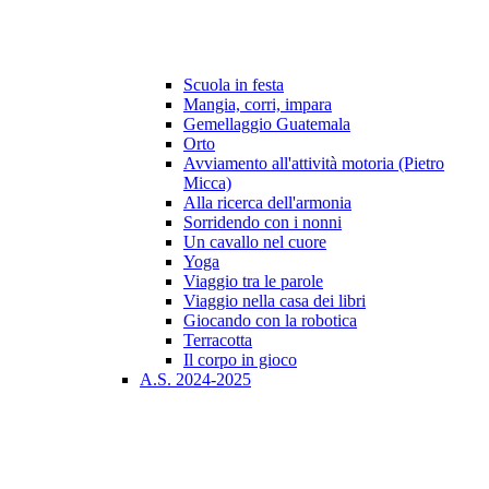
Scuola in festa
Mangia, corri, impara
Gemellaggio Guatemala
Orto
Avviamento all'attività motoria (Pietro
Micca)
Alla ricerca dell'armonia
Sorridendo con i nonni
Un cavallo nel cuore
Yoga
Viaggio tra le parole
Viaggio nella casa dei libri
Giocando con la robotica
Terracotta
Il corpo in gioco
A.S. 2024-2025