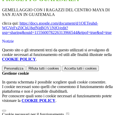
GEMELLAGGIO CON I RAGAZZI DEL CENTRO MAYA DI
SAN JUAN IN GUATEMALA
clicca qui:
https://docs.google.com/document/d/1OETeuhd-
WGVeFxZ0ChU8qfNitBOV1NfO/edit?
usp=sharing&ouid=115560078226313966544&rtpof=true&sd=true
Notizie
Questo sito o gli strumenti terzi da questo utilizzati si avvalgono di
cookie necessari al funzionamento ed utili alle finalità illustrate nella
COOKIE POLICY
.
Personalizza
Rifiuta tutti
i cookies
Accetta tutti
i cookies
Gestione cookie
In questa schermata è possibile scegliere quali cookie consentire.
I cookie necessari sono quelli che consentono il funzionamento della
piattaforma e non è possibile disabilitarli.
Per conoscere quali sono i cookie necessari al funzionamento potete
visionare la
COOKIE POLICY
.
Cookie necessari per il funzionamento