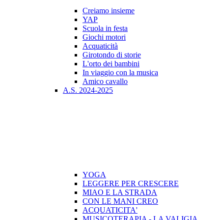
Creiamo insieme
YAP
Scuola in festa
Giochi motori
Acquaticità
Girotondo di storie
L'orto dei bambini
In viaggio con la musica
Amico cavallo
A.S. 2024-2025
YOGA
LEGGERE PER CRESCERE
MIAO E LA STRADA
CON LE MANI CREO
ACQUATICITA'
MUSICOTERAPIA - LA VALIGIA