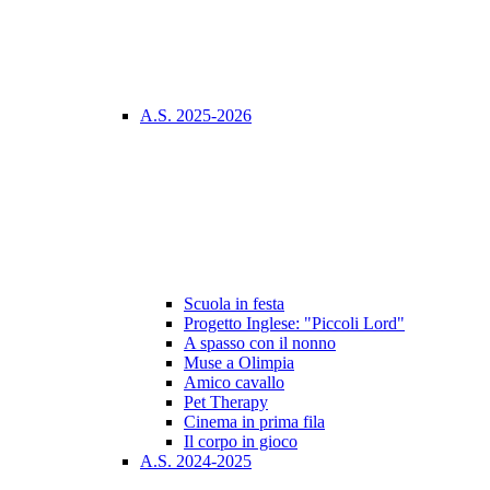
A.S. 2025-2026
Scuola in festa
Progetto Inglese: "Piccoli Lord"
A spasso con il nonno
Muse a Olimpia
Amico cavallo
Pet Therapy
Cinema in prima fila
Il corpo in gioco
A.S. 2024-2025