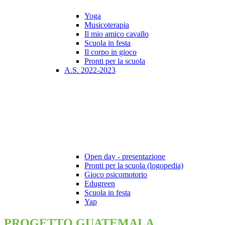
Yoga
Musicoterapia
Il mio amico cavallo
Scuola in festa
Il corpo in gioco
Pronti per la scuola
A.S. 2022-2023
Open day - presentazione
Pronti per la scuola (logopedia)
Gioco psicomotorio
Edugreen
Scuola in festa
Yap
PROGETTO GUATEMALA