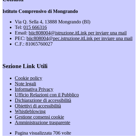
Istituto Comprensivo di Mongrando
Via Q. Sella 4, 13888 Mongrando (BI)
Tel:
015 666316
Email:
biic808004@istruzione.it
Link per inviare una mail
PEC:
biic808004@pec.istruzione.it
Link per inviare una mail
C.F.: 81065760027
Sezione Link Utili
Cookie policy
Note legali
Informativa Privacy
Ufficio Relazioni con il Pubblico
Dichiarazione di accessibilità
Obiettivi di accessibilità
Whistleblowing
Gestione consensi cookie
Amministrazione trasparente
Pagina visualizzata
706
volte