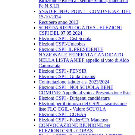
Istruzione e Ricerca - settore Scuola, indetto da
Fe.N.S.I.R
SNADIR INFO-POINT - COMUNICAZ. DEL
15-10-2024
Recupero anno 2013
SCHEDA RIEPILOGATIVA - ELEZIONI
CSPI DEL 07.05.2024
Elezioni CSPI - Cisl Scuola
Elezioni CSPI-Unicobas
Elezioni CSPI -IL PRESIDENTE
NAZIONALE FEDERATA CANDIDATO
NELLA LISTA ANIEF appello al voto di Aldo
Cammarata
Elezioni CSPI - FENSIR
Elezioni CSPI - Gilda Unams
Contrattazione istituto a.s. 2023/2024
Elezioni CSPI - NOI SCUOLA BENE
COMUNE: Appello al voto - Presentazione liste
Elezioni CSPI - Dirigenti candidatura
Elezioni per il rinnovo del CSPI - trasmissione
liste FLC CGIL - Valore SCUOLA
Elezioni CSPI - COBAS
Elezioni CSPI - FederATA Mancuso
CONVOCAZIONE RIUNIONE per
ELEZIONI CSPI - COBAS