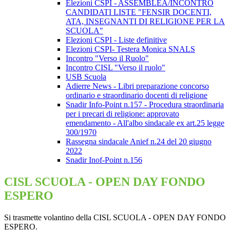
Elezioni CSPI - ASSEMBLEA/INCONTRO
CANDIDATI LISTE "FENSIR DOCENTI,
ATA, INSEGNANTI DI RELIGIONE PER LA
SCUOLA"
Elezioni CSPI - Liste definitive
Elezioni CSPI- Testera Monica SNALS
Incontro "Verso il Ruolo"
Incontro CISL "Verso il ruolo"
USB Scuola
Adierre News - Libri preparazione concorso
ordinario e straordinario docenti di religione
Snadir Info-Point n.157 - Procedura straordinaria
per i precari di religione: approvato
emendamento - All'albo sindacale ex art.25 legge
300/1970
Rassegna sindacale Anief n.24 del 20 giugno
2022
Snadir Inof-Point n.156
CISL SCUOLA - OPEN DAY FONDO
ESPERO
Si trasmette volantino della CISL SCUOLA - OPEN DAY FONDO
ESPERO.