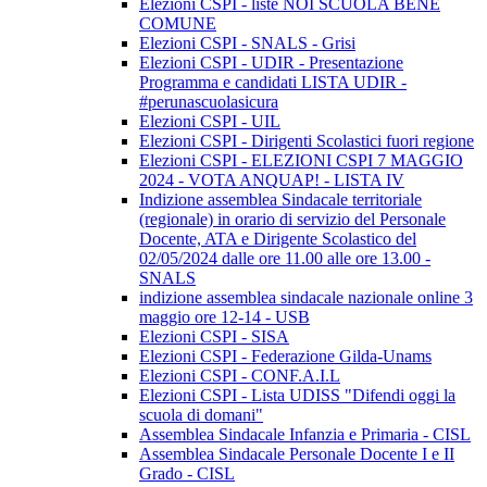
Elezioni CSPI - liste NOI SCUOLA BENE
COMUNE
Elezioni CSPI - SNALS - Grisi
Elezioni CSPI - UDIR - Presentazione
Programma e candidati LISTA UDIR -
#perunascuolasicura
Elezioni CSPI - UIL
Elezioni CSPI - Dirigenti Scolastici fuori regione
Elezioni CSPI - ELEZIONI CSPI 7 MAGGIO
2024 - VOTA ANQUAP! - LISTA IV
Indizione assemblea Sindacale territoriale
(regionale) in orario di servizio del Personale
Docente, ATA e Dirigente Scolastico del
02/05/2024 dalle ore 11.00 alle ore 13.00 -
SNALS
indizione assemblea sindacale nazionale online 3
maggio ore 12-14 - USB
Elezioni CSPI - SISA
Elezioni CSPI - Federazione Gilda-Unams
Elezioni CSPI - CONF.A.I.L
Elezioni CSPI - Lista UDISS "Difendi oggi la
scuola di domani"
Assemblea Sindacale Infanzia e Primaria - CISL
Assemblea Sindacale Personale Docente I e II
Grado - CISL