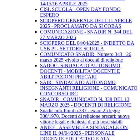
14/15/16 APRILE 2025
CISL SCUOLA - OPEN DAY FONDO
ESPERO
SCIOPERO GENERALE DELL'11 APRILE
2025 - PROCLAMATO DA SI COBAS
COMUNICAZIONE - SNADIR N. 344 DEL
27 MARZO 2025
SCIOPERO DEL 04/04/2025 - INDETTO DA
USB PI - SETTORE SCUOLA
COMUNICATO SNADIR- Numero 343 - 26
marzo 2025 -rivolto ai docenti di religione
SADOC- SINDACATO AUTONOMO
DOCENTI - MOBILITA' DOCENTI E
ABILITAZIONI PRECARI
SAIR - SINDACATO AUTONOMO
INSEGNANTI RELIGIONE - COMUNICATO
CONCORSO IRC
SNADIR - COMUNICATO N. 338 DEL 13
MARZO 2025 - DOCENTI DI RELIGIONE
Snadir Info-Point n.337 - ex art.25 legge
300/1970. Docenti di religione precari: nuove
vittorie legali e richiesta di più posti stabili
ANIEF - ASSEMBLEA SINDACALE ON
LINE IL 04/04/2025 - PERSONALE
DOCENTE EDUCATIVO E ATA