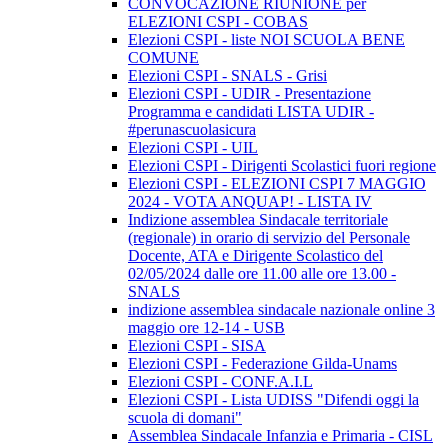
CONVOCAZIONE RIUNIONE per
ELEZIONI CSPI - COBAS
Elezioni CSPI - liste NOI SCUOLA BENE
COMUNE
Elezioni CSPI - SNALS - Grisi
Elezioni CSPI - UDIR - Presentazione
Programma e candidati LISTA UDIR -
#perunascuolasicura
Elezioni CSPI - UIL
Elezioni CSPI - Dirigenti Scolastici fuori regione
Elezioni CSPI - ELEZIONI CSPI 7 MAGGIO
2024 - VOTA ANQUAP! - LISTA IV
Indizione assemblea Sindacale territoriale
(regionale) in orario di servizio del Personale
Docente, ATA e Dirigente Scolastico del
02/05/2024 dalle ore 11.00 alle ore 13.00 -
SNALS
indizione assemblea sindacale nazionale online 3
maggio ore 12-14 - USB
Elezioni CSPI - SISA
Elezioni CSPI - Federazione Gilda-Unams
Elezioni CSPI - CONF.A.I.L
Elezioni CSPI - Lista UDISS "Difendi oggi la
scuola di domani"
Assemblea Sindacale Infanzia e Primaria - CISL