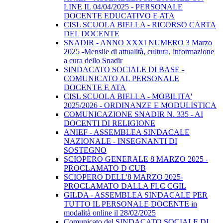
LINE IL 04/04/2025 - PERSONALE
DOCENTE EDUCATIVO E ATA
CISL SCUOLA BIELLA - RICORSO CARTA
DEL DOCENTE
SNADIR - ANNO XXXI NUMERO 3 Marzo
2025 -Mensile di attualità, cultura, informazione
a cura dello Snadir
SINDACATO SOCIALE DI BASE -
COMUNICATO AL PERSONALE
DOCENTE E ATA
CISL SCUOLA BIELLA - MOBILITA'
2025/2026 - ORDINANZE E MODULISTICA
COMUNICAZIONE SNADIR N. 335 - AI
DOCENTI DI RELIGIONE
ANIEF - ASSEMBLEA SINDACALE
NAZIONALE - INSEGNANTI DI
SOSTEGNO
SCIOPERO GENERALE 8 MARZO 2025 -
PROCLAMATO D CUB
SCIOPERO DELL'8 MARZO 2025-
PROCLAMATO DALLA FLC CGIL
GILDA - ASSEMBLEA SINDACALE PER
TUTTO IL PERSONALE DOCENTE in
modalità online il 28/02/2025
Comunicato del SINDACATO SOCIALE DI