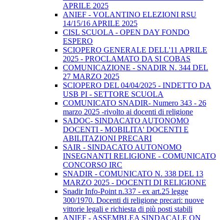
APRILE 2025
ANIEF - VOLANTINO ELEZIONI RSU
14/15/16 APRILE 2025
CISL SCUOLA - OPEN DAY FONDO
ESPERO
SCIOPERO GENERALE DELL'11 APRILE
2025 - PROCLAMATO DA SI COBAS
COMUNICAZIONE - SNADIR N. 344 DEL
27 MARZO 2025
SCIOPERO DEL 04/04/2025 - INDETTO DA
USB PI - SETTORE SCUOLA
COMUNICATO SNADIR- Numero 343 - 26
marzo 2025 -rivolto ai docenti di religione
SADOC- SINDACATO AUTONOMO
DOCENTI - MOBILITA' DOCENTI E
ABILITAZIONI PRECARI
SAIR - SINDACATO AUTONOMO
INSEGNANTI RELIGIONE - COMUNICATO
CONCORSO IRC
SNADIR - COMUNICATO N. 338 DEL 13
MARZO 2025 - DOCENTI DI RELIGIONE
Snadir Info-Point n.337 - ex art.25 legge
300/1970. Docenti di religione precari: nuove
vittorie legali e richiesta di più posti stabili
ANIEF - ASSEMBLEA SINDACALE ON