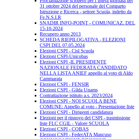
Proclamazione sciopero per l’intera giornata del
31 ottobre 2024 del personale del Comparto
Istruzione e Ricerca - settore Scuola, indetto da
Fe.N.S.I.R
SNADIR INFO-POINT - COMUNICAZ. DEL
15-10-2024
Recupero anno 2013
SCHEDA RIEPILOGATIVA - ELEZIONI
CSPI DEL 07.05.2024
Elezioni CSPI - Cisl Scuola
Elezioni CSPI-Unicobas
Elezioni CSPI -IL PRESIDENTE
NAZIONALE FEDERATA CANDIDATO
NELLA LISTA ANIEF appello al voto di Aldo
Cammarata
Elezioni CSPI - FENSIR
Elezioni CSPI - Gilda Unams
Contrattazione istituto a.s. 2023/2024
Elezioni CSPI - NOI SCUOLA BENE
COMUNE: Appello al voto - Presentazione liste
Elezioni CSPI - Dirigenti candidatura
Elezioni per il rinnovo del CSPI - trasmissione
liste FLC CGIL - Valore SCUOLA
Elezioni CSPI - COBAS
Elezioni CSPI - FederATA Mancuso