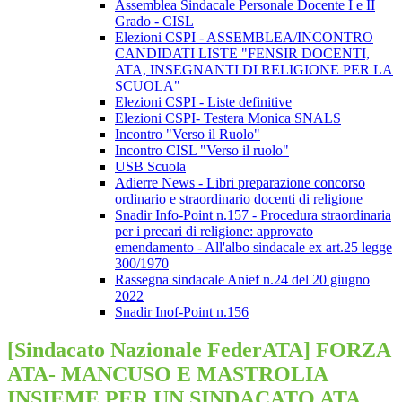
Assemblea Sindacale Personale Docente I e II
Grado - CISL
Elezioni CSPI - ASSEMBLEA/INCONTRO
CANDIDATI LISTE "FENSIR DOCENTI,
ATA, INSEGNANTI DI RELIGIONE PER LA
SCUOLA"
Elezioni CSPI - Liste definitive
Elezioni CSPI- Testera Monica SNALS
Incontro "Verso il Ruolo"
Incontro CISL "Verso il ruolo"
USB Scuola
Adierre News - Libri preparazione concorso
ordinario e straordinario docenti di religione
Snadir Info-Point n.157 - Procedura straordinaria
per i precari di religione: approvato
emendamento - All'albo sindacale ex art.25 legge
300/1970
Rassegna sindacale Anief n.24 del 20 giugno
2022
Snadir Inof-Point n.156
[Sindacato Nazionale FederATA] FORZA
ATA- MANCUSO E MASTROLIA
INSIEME PER UN SINDACATO ATA