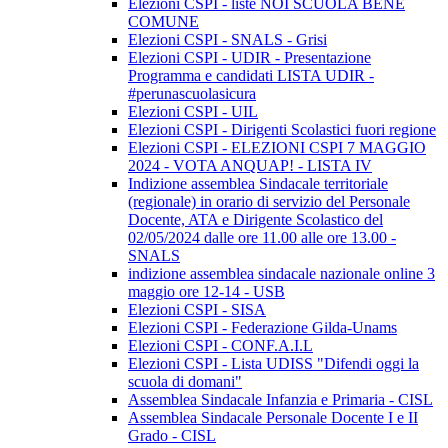
Elezioni CSPI - liste NOI SCUOLA BENE
COMUNE
Elezioni CSPI - SNALS - Grisi
Elezioni CSPI - UDIR - Presentazione
Programma e candidati LISTA UDIR -
#perunascuolasicura
Elezioni CSPI - UIL
Elezioni CSPI - Dirigenti Scolastici fuori regione
Elezioni CSPI - ELEZIONI CSPI 7 MAGGIO
2024 - VOTA ANQUAP! - LISTA IV
Indizione assemblea Sindacale territoriale
(regionale) in orario di servizio del Personale
Docente, ATA e Dirigente Scolastico del
02/05/2024 dalle ore 11.00 alle ore 13.00 -
SNALS
indizione assemblea sindacale nazionale online 3
maggio ore 12-14 - USB
Elezioni CSPI - SISA
Elezioni CSPI - Federazione Gilda-Unams
Elezioni CSPI - CONF.A.I.L
Elezioni CSPI - Lista UDISS "Difendi oggi la
scuola di domani"
Assemblea Sindacale Infanzia e Primaria - CISL
Assemblea Sindacale Personale Docente I e II
Grado - CISL