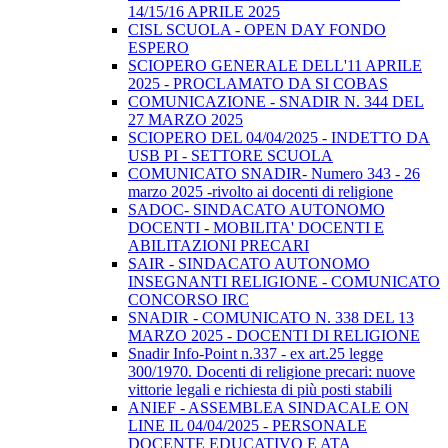
14/15/16 APRILE 2025
CISL SCUOLA - OPEN DAY FONDO
ESPERO
SCIOPERO GENERALE DELL'11 APRILE
2025 - PROCLAMATO DA SI COBAS
COMUNICAZIONE - SNADIR N. 344 DEL
27 MARZO 2025
SCIOPERO DEL 04/04/2025 - INDETTO DA
USB PI - SETTORE SCUOLA
COMUNICATO SNADIR- Numero 343 - 26
marzo 2025 -rivolto ai docenti di religione
SADOC- SINDACATO AUTONOMO
DOCENTI - MOBILITA' DOCENTI E
ABILITAZIONI PRECARI
SAIR - SINDACATO AUTONOMO
INSEGNANTI RELIGIONE - COMUNICATO
CONCORSO IRC
SNADIR - COMUNICATO N. 338 DEL 13
MARZO 2025 - DOCENTI DI RELIGIONE
Snadir Info-Point n.337 - ex art.25 legge
300/1970. Docenti di religione precari: nuove
vittorie legali e richiesta di più posti stabili
ANIEF - ASSEMBLEA SINDACALE ON
LINE IL 04/04/2025 - PERSONALE
DOCENTE EDUCATIVO E ATA