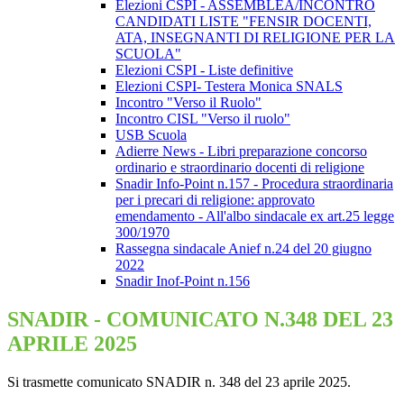
Elezioni CSPI - ASSEMBLEA/INCONTRO
CANDIDATI LISTE "FENSIR DOCENTI,
ATA, INSEGNANTI DI RELIGIONE PER LA
SCUOLA"
Elezioni CSPI - Liste definitive
Elezioni CSPI- Testera Monica SNALS
Incontro "Verso il Ruolo"
Incontro CISL "Verso il ruolo"
USB Scuola
Adierre News - Libri preparazione concorso
ordinario e straordinario docenti di religione
Snadir Info-Point n.157 - Procedura straordinaria
per i precari di religione: approvato
emendamento - All'albo sindacale ex art.25 legge
300/1970
Rassegna sindacale Anief n.24 del 20 giugno
2022
Snadir Inof-Point n.156
SNADIR - COMUNICATO N.348 DEL 23
APRILE 2025
Si trasmette comunicato SNADIR n. 348 del 23 aprile 2025.