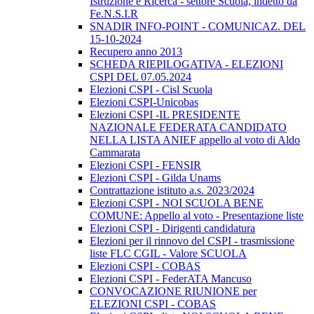
Istruzione e Ricerca - settore Scuola, indetto da
Fe.N.S.I.R
SNADIR INFO-POINT - COMUNICAZ. DEL
15-10-2024
Recupero anno 2013
SCHEDA RIEPILOGATIVA - ELEZIONI
CSPI DEL 07.05.2024
Elezioni CSPI - Cisl Scuola
Elezioni CSPI-Unicobas
Elezioni CSPI -IL PRESIDENTE
NAZIONALE FEDERATA CANDIDATO
NELLA LISTA ANIEF appello al voto di Aldo
Cammarata
Elezioni CSPI - FENSIR
Elezioni CSPI - Gilda Unams
Contrattazione istituto a.s. 2023/2024
Elezioni CSPI - NOI SCUOLA BENE
COMUNE: Appello al voto - Presentazione liste
Elezioni CSPI - Dirigenti candidatura
Elezioni per il rinnovo del CSPI - trasmissione
liste FLC CGIL - Valore SCUOLA
Elezioni CSPI - COBAS
Elezioni CSPI - FederATA Mancuso
CONVOCAZIONE RIUNIONE per
ELEZIONI CSPI - COBAS