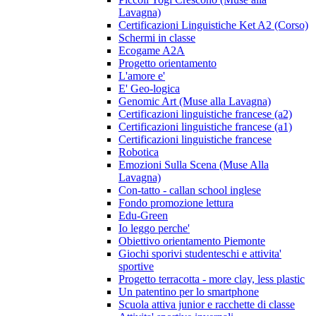
Lavagna)
Certificazioni Linguistiche Ket A2 (Corso)
Schermi in classe
Ecogame A2A
Progetto orientamento
L'amore e'
E' Geo-logica
Genomic Art (Muse alla Lavagna)
Certificazioni linguistiche francese (a2)
Certificazioni linguistiche francese (a1)
Certificazioni linguistiche francese
Robotica
Emozioni Sulla Scena (Muse Alla
Lavagna)
Con-tatto - callan school inglese
Fondo promozione lettura
Edu-Green
Io leggo perche'
Obiettivo orientamento Piemonte
Giochi sporivi studenteschi e attivita'
sportive
Progetto terracotta - more clay, less plastic
Un patentino per lo smartphone
Scuola attiva junior e racchette di classe