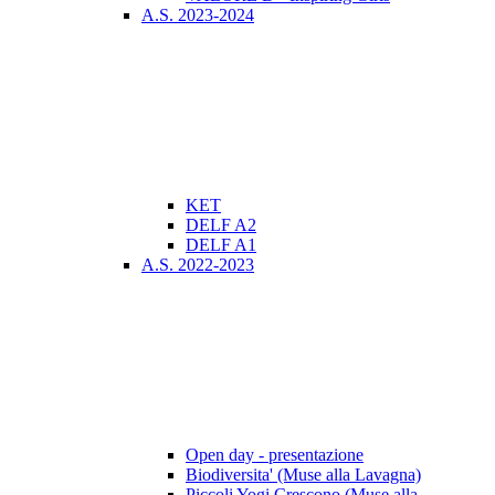
A.S. 2023-2024
KET
DELF A2
DELF A1
A.S. 2022-2023
Open day - presentazione
Biodiversita' (Muse alla Lavagna)
Piccoli Yogi Crescono (Muse alla