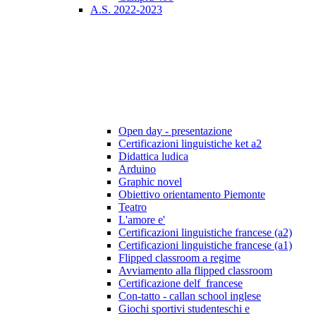
A.S. 2022-2023
Open day - presentazione
Certificazioni linguistiche ket a2
Didattica ludica
Arduino
Graphic novel
Obiettivo orientamento Piemonte
Teatro
L'amore e'
Certificazioni linguistiche francese (a2)
Certificazioni linguistiche francese (a1)
Flipped classroom a regime
Avviamento alla flipped classroom
Certificazione delf_francese
Con-tatto - callan school inglese
Giochi sportivi studenteschi e