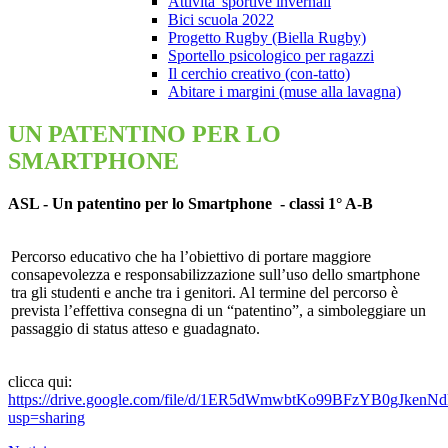
Attivita' sportive invernali
Bici scuola 2022
Progetto Rugby (Biella Rugby)
Sportello psicologico per ragazzi
Il cerchio creativo (con-tatto)
Abitare i margini (muse alla lavagna)
UN PATENTINO PER LO
SMARTPHONE
ASL - Un patentino per lo Smartphone - classi 1° A-B
Percorso educativo che ha l’obiettivo di portare maggiore
consapevolezza e responsabilizzazione sull’uso dello smartphone
tra gli studenti e anche tra i genitori. Al termine del percorso è
prevista l’effettiva consegna di un “patentino”, a simboleggiare un
passaggio di status atteso e guadagnato.
clicca qui:
https://drive.google.com/file/d/1ER5dWmwbtKo99BFzYB0gJkenNd
usp=sharing