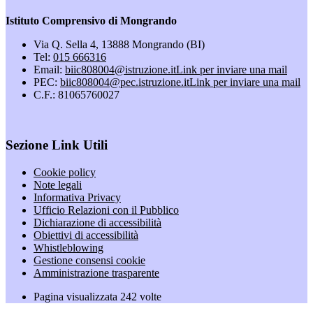
Istituto Comprensivo di Mongrando
Via Q. Sella 4, 13888 Mongrando (BI)
Tel:
015 666316
Email:
biic808004@istruzione.it
Link per inviare una mail
PEC:
biic808004@pec.istruzione.it
Link per inviare una mail
C.F.: 81065760027
Sezione Link Utili
Cookie policy
Note legali
Informativa Privacy
Ufficio Relazioni con il Pubblico
Dichiarazione di accessibilità
Obiettivi di accessibilità
Whistleblowing
Gestione consensi cookie
Amministrazione trasparente
Pagina visualizzata
242
volte