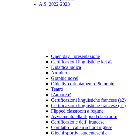
A.S. 2022-2023
Open day - presentazione
Certificazioni linguistiche ket a2
Didattica ludica
Arduino
Graphic novel
Obiettivo orientamento Piemonte
Teatro
L'amore e'
Certificazioni linguistiche francese (a2)
Certificazioni linguistiche francese (a1)
Flipped classroom a regime
Avviamento alla flipped classroom
Certificazione delf_francese
Con-tatto - callan school inglese
Giochi sportivi studenteschi e