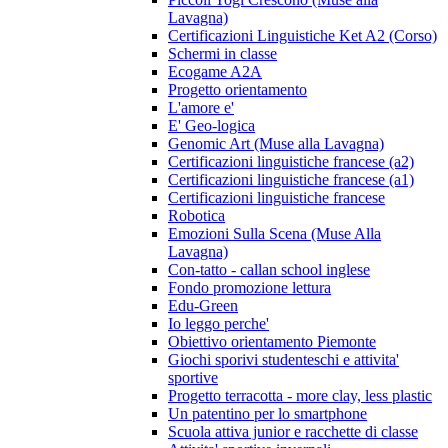
Lavagna)
Certificazioni Linguistiche Ket A2 (Corso)
Schermi in classe
Ecogame A2A
Progetto orientamento
L'amore e'
E' Geo-logica
Genomic Art (Muse alla Lavagna)
Certificazioni linguistiche francese (a2)
Certificazioni linguistiche francese (a1)
Certificazioni linguistiche francese
Robotica
Emozioni Sulla Scena (Muse Alla
Lavagna)
Con-tatto - callan school inglese
Fondo promozione lettura
Edu-Green
Io leggo perche'
Obiettivo orientamento Piemonte
Giochi sporivi studenteschi e attivita'
sportive
Progetto terracotta - more clay, less plastic
Un patentino per lo smartphone
Scuola attiva junior e racchette di classe