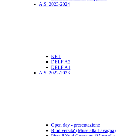
A.S. 2023-2024
KET
DELF A2
DELF A1
A.S. 2022-2023
Open day - presentazione
Biodiversita' (Muse alla Lavagna)
Piccoli Yogi Crescono (Muse alla