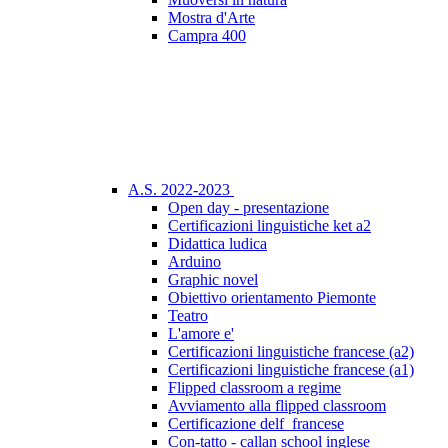
Mostra d'Arte
Campra 400
A.S. 2022-2023
Open day - presentazione
Certificazioni linguistiche ket a2
Didattica ludica
Arduino
Graphic novel
Obiettivo orientamento Piemonte
Teatro
L'amore e'
Certificazioni linguistiche francese (a2)
Certificazioni linguistiche francese (a1)
Flipped classroom a regime
Avviamento alla flipped classroom
Certificazione delf_francese
Con-tatto - callan school inglese