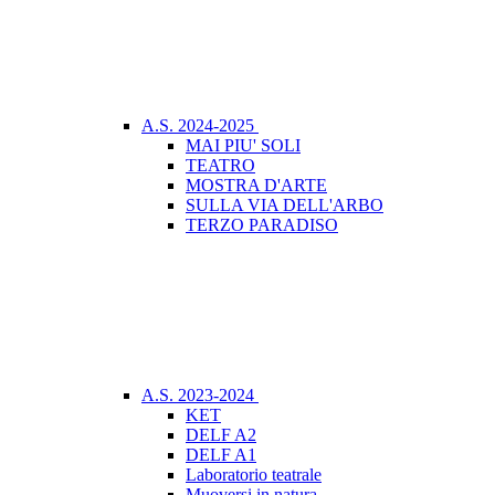
A.S. 2024-2025
MAI PIU' SOLI
TEATRO
MOSTRA D'ARTE
SULLA VIA DELL'ARBO
TERZO PARADISO
A.S. 2023-2024
KET
DELF A2
DELF A1
Laboratorio teatrale
Muoversi in natura