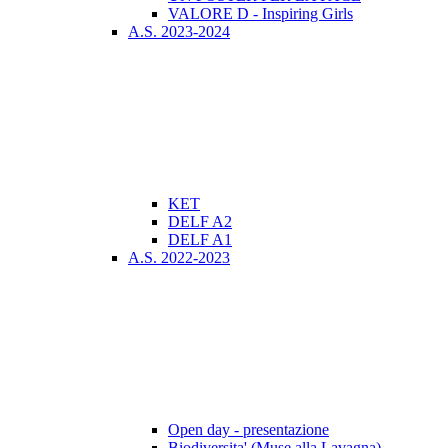
VALORE D - Inspiring Girls
A.S. 2023-2024
KET
DELF A2
DELF A1
A.S. 2022-2023
Open day - presentazione
Biodiversita' (Muse alla Lavagna)