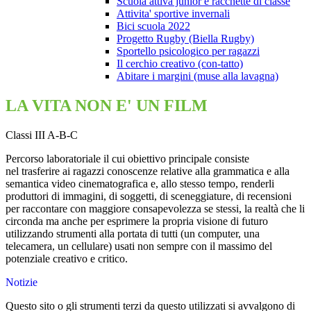
Scuola attiva junior e racchette di classe
Attivita' sportive invernali
Bici scuola 2022
Progetto Rugby (Biella Rugby)
Sportello psicologico per ragazzi
Il cerchio creativo (con-tatto)
Abitare i margini (muse alla lavagna)
LA VITA NON E' UN FILM
Classi III A-B-C
Percorso laboratoriale il cui obiettivo principale consiste
nel trasferire ai ragazzi conoscenze relative alla grammatica e alla
semantica video cinematografica e, allo stesso tempo, renderli
produttori di immagini, di soggetti, di sceneggiature, di recensioni
per raccontare con maggiore consapevolezza se stessi, la realtà che li
circonda ma anche per esprimere la propria visione di futuro
utilizzando strumenti alla portata di tutti (un computer, una
telecamera, un cellulare) usati non sempre con il massimo del
potenziale creativo e critico.
Notizie
Questo sito o gli strumenti terzi da questo utilizzati si avvalgono di