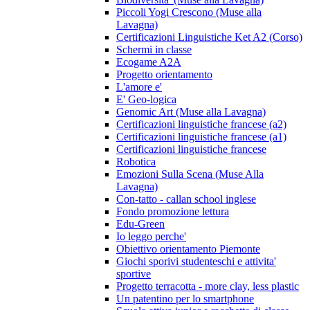
Piccoli Yogi Crescono (Muse alla
Lavagna)
Certificazioni Linguistiche Ket A2 (Corso)
Schermi in classe
Ecogame A2A
Progetto orientamento
L'amore e'
E' Geo-logica
Genomic Art (Muse alla Lavagna)
Certificazioni linguistiche francese (a2)
Certificazioni linguistiche francese (a1)
Certificazioni linguistiche francese
Robotica
Emozioni Sulla Scena (Muse Alla
Lavagna)
Con-tatto - callan school inglese
Fondo promozione lettura
Edu-Green
Io leggo perche'
Obiettivo orientamento Piemonte
Giochi sporivi studenteschi e attivita'
sportive
Progetto terracotta - more clay, less plastic
Un patentino per lo smartphone