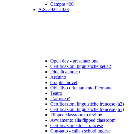
Campra 400
A.S. 2022-2023
Open day - presentazione
Certificazioni linguistiche ket a2
Didattica ludica
Arduino
Graphic novel
Obiettivo orientamento Piemonte
Teatro
L'amore e'
Certificazioni linguistiche francese (a2)
Certificazioni linguistiche francese (a1)
Flipped classroom a regime
Avviamento alla flipped classroom
Certificazione delf_francese
Con-tatto - callan school inglese