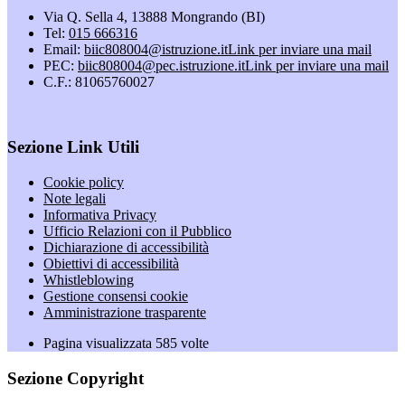
Via Q. Sella 4, 13888 Mongrando (BI)
Tel:
015 666316
Email:
biic808004@istruzione.it
Link per inviare una mail
PEC:
biic808004@pec.istruzione.it
Link per inviare una mail
C.F.: 81065760027
Sezione Link Utili
Cookie policy
Note legali
Informativa Privacy
Ufficio Relazioni con il Pubblico
Dichiarazione di accessibilità
Obiettivi di accessibilità
Whistleblowing
Gestione consensi cookie
Amministrazione trasparente
Pagina visualizzata
585
volte
Sezione Copyright