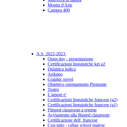
Mostra d'Arte
Campra 400
A.S. 2022-2023
Open day - presentazione
Certificazioni linguistiche ket a2
Didattica ludica
Arduino
Graphic novel
Obiettivo orientamento Piemonte
Teatro
L'amore e'
Certificazioni linguistiche francese (a2)
Certificazioni linguistiche francese (a1)
Flipped classroom a regime
Avviamento alla flipped classroom
Certificazione delf_francese
Con-tatto - callan school inglese