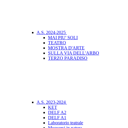
A.S. 2024-2025
MAI PIU' SOLI
TEATRO
MOSTRA D'ARTE
SULLA VIA DELL'ARBO
TERZO PARADISO
A.S. 2023-2024
KET
DELF A2
DELF A1
Laboratorio teatrale
Muoversi in natura