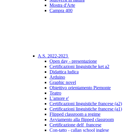
Mostra d'Arte
Campra 400
A.S. 2022-2023
Open day - presentazione
Certificazioni linguistiche ket a2
Didattica ludica
Arduino
Graphic novel
Obiettivo orientamento Piemonte
Teatro
L'amore e'
Certificazioni linguistiche francese (a2)
Certificazioni linguistiche francese (a1)
Flipped classroom a regime
Avviamento alla flipped classroom
Certificazione delf_francese
Con-tatto - callan school inglese