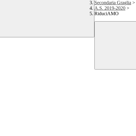
Secondaria Graglia
>
A.S. 2019-2020
>
RiduciAMO