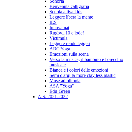
Sonoria
Benvenuta calligrafia
Scuola attiva kids
Leggere libera la mente
IES
Innovamat
Rugby...10 e lode!
Victimula
Leggere rende leggeri
ABC Yoga
Emozioni sulla scena
Verso la musica, il bambino e l'orecchio
musicale
Bianca e i colori delle emozioni
Semi d'argilla-more clay less plastic
Muse ad olimpia
ASA "Yoga"
Edu-Green
A.S. 2021-2022