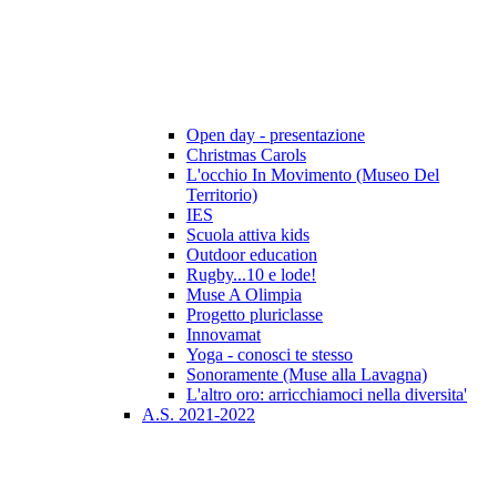
Open day - presentazione
Christmas Carols
L'occhio In Movimento (Museo Del
Territorio)
IES
Scuola attiva kids
Outdoor education
Rugby...10 e lode!
Muse A Olimpia
Progetto pluriclasse
Innovamat
Yoga - conosci te stesso
Sonoramente (Muse alla Lavagna)
L'altro oro: arricchiamoci nella diversita'
A.S. 2021-2022