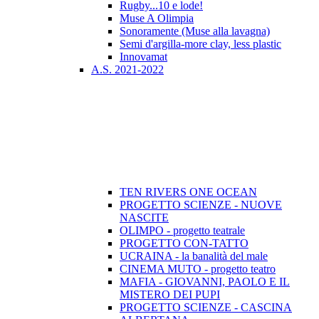
Rugby...10 e lode!
Muse A Olimpia
Sonoramente (Muse alla lavagna)
Semi d'argilla-more clay, less plastic
Innovamat
A.S. 2021-2022
TEN RIVERS ONE OCEAN
PROGETTO SCIENZE - NUOVE
NASCITE
OLIMPO - progetto teatrale
PROGETTO CON-TATTO
UCRAINA - la banalità del male
CINEMA MUTO - progetto teatro
MAFIA - GIOVANNI, PAOLO E IL
MISTERO DEI PUPI
PROGETTO SCIENZE - CASCINA