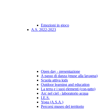
Emozioni in gioco
A.S. 2022-2023
Open day - presentazione
A passo di danza (muse alla lavagna)
Scuola attiva kids
Outdoor learning and education
La terra e i suoi elementi (con-tatto)
Arc nel ciel - laboratorio acqua
I.E.S.
Yoga (A.S.A.)
Percorsi museo del territorio