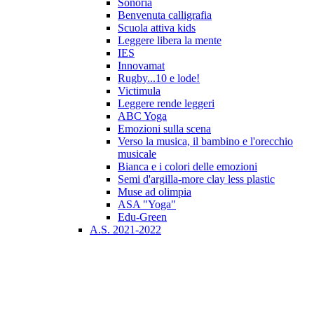
Sonoria
Benvenuta calligrafia
Scuola attiva kids
Leggere libera la mente
IES
Innovamat
Rugby...10 e lode!
Victimula
Leggere rende leggeri
ABC Yoga
Emozioni sulla scena
Verso la musica, il bambino e l'orecchio
musicale
Bianca e i colori delle emozioni
Semi d'argilla-more clay less plastic
Muse ad olimpia
ASA "Yoga"
Edu-Green
A.S. 2021-2022