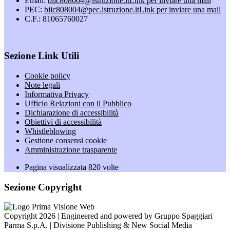
Email:
biic808004@istruzione.it
Link per inviare una mail
PEC:
biic808004@pec.istruzione.it
Link per inviare una mail
C.F.: 81065760027
Sezione Link Utili
Cookie policy
Note legali
Informativa Privacy
Ufficio Relazioni con il Pubblico
Dichiarazione di accessibilità
Obiettivi di accessibilità
Whistleblowing
Gestione consensi cookie
Amministrazione trasparente
Pagina visualizzata
820
volte
Sezione Copyright
Copyright 2026 | Engineered and powered by Gruppo Spaggiari
Parma S.p.A. | Divisione Publishing & New Social Media