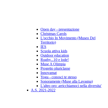
Open day - presentazione
Christmas Carols
L'occhio In Movimento (Museo Del
Territorio)
IES
Scuola attiva kids
Outdoor education
Rugby...10 e lode!
Muse A Olimpia
Progetto pluriclasse
Innovamat
Yoga - conosci te stesso
Sonoramente (Muse alla Lavagna)
L'altro oro: arricchiamoci nella diversita'
A.S. 2021-2022