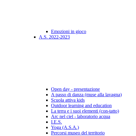
Emozioni in gioco
A.S. 2022-2023
Open day - presentazione
A passo di danza (muse alla lavagna)
Scuola attiva kids
Outdoor learning and education
La terra e i suoi elementi (con-tatto)
Arc nel ciel - laboratorio acqua
I.E.S.
Yoga (A.S.A.)
Percorsi museo del territorio