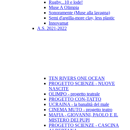
Rugby...10 e lode!
Muse A Olimpia
Sonoramente (Muse alla lavagna)
Semi d'argilla-more clay, less plastic
Innovamat
A.S. 2021-2022
TEN RIVERS ONE OCEAN
PROGETTO SCIENZE - NUOVE
NASCITE
OLIMPO - progetto teatrale
PROGETTO CON-TATTO
UCRAINA - la banalità del male
CINEMA MUTO - progetto teatro
MAFIA - GIOVANNI, PAOLO E IL
MISTERO DEI PUPI
PROGETTO SCIENZE - CASCINA