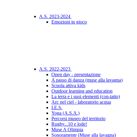
A.S. 2023-2024
Emozioni in gioco
A.S. 2022-2023
Open day - presentazione
A passo di danza (muse alla lavagna)
Scuola attiva kids
Outdoor learning and education
La terra e i suoi elementi (con-tatto)
Arc nel ciel - laboratorio acqua
I.E.S.
Yoga (A.S.A.)
Percorsi museo del territorio
Rugby...10 e lode!
Muse A Olimpia
Sonoramente (Muse alla lavagna)