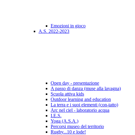
Emozioni in gioco
A.S. 2022-2023
Open day - presentazione
A passo di danza (muse alla lavagna)
Scuola attiva kids
Outdoor learning and education
La terra e i suoi elementi (con-tatto)
Arc nel ciel - laboratorio acqua
I.E.S.
Yoga (A.S.A.)
Percorsi museo del territorio
Rugby...10 e lode!