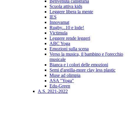
Benvenuta calligrafia
Scuola attiva kids
Leggere libera la mente
IES
Innovamat
Rugby...10 e lode!
Victimula
Leggere rende leggeri
ABC Yoga
Emozioni sulla scena
Verso la musica, il bambino e l'orecchio
musicale
Bianca e i colori delle emozioni
Semi d'argilla-more clay less plastic
Muse ad olimpia
ASA "Yoga"
Edu-Green
A.S. 2021-2022