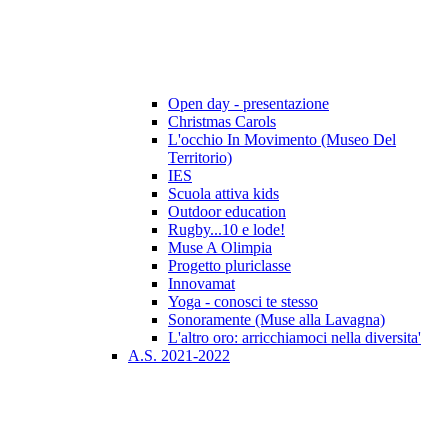
Open day - presentazione
Christmas Carols
L'occhio In Movimento (Museo Del
Territorio)
IES
Scuola attiva kids
Outdoor education
Rugby...10 e lode!
Muse A Olimpia
Progetto pluriclasse
Innovamat
Yoga - conosci te stesso
Sonoramente (Muse alla Lavagna)
L'altro oro: arricchiamoci nella diversita'
A.S. 2021-2022