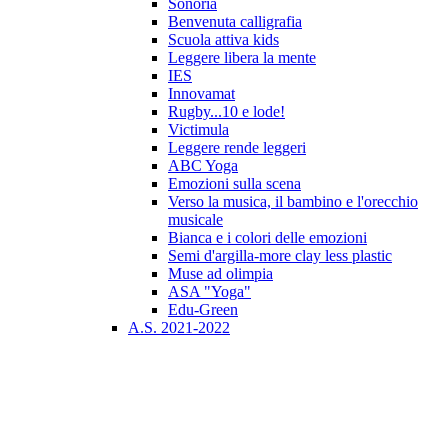
Sonoria
Benvenuta calligrafia
Scuola attiva kids
Leggere libera la mente
IES
Innovamat
Rugby...10 e lode!
Victimula
Leggere rende leggeri
ABC Yoga
Emozioni sulla scena
Verso la musica, il bambino e l'orecchio
musicale
Bianca e i colori delle emozioni
Semi d'argilla-more clay less plastic
Muse ad olimpia
ASA "Yoga"
Edu-Green
A.S. 2021-2022