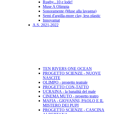
Rugby...10 e lode!
Muse A Olimpia
Sonoramente (Muse alla lavagna)
Semi d'argilla-more clay, less plastic
Innovamat
A.S. 2021-2022
TEN RIVERS ONE OCEAN
PROGETTO SCIENZE - NUOVE
NASCITE
OLIMPO - progetto teatrale
PROGETTO CON-TATTO
UCRAINA - la banalità del male
CINEMA MUTO - progetto teatro
MAFIA - GIOVANNI, PAOLO E IL
MISTERO DEI PUPI
PROGETTO SCIENZE - CASCINA