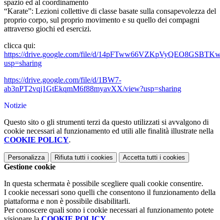
spazio ed al coordinamento
“Karate”: Lezioni collettive di classe basate sulla consapevolezza del
proprio corpo, sul proprio movimento e su quello dei compagni
attraverso giochi ed esercizi.
clicca qui:
https://drive.google.com/file/d/14pFTww66VZKpVyQEO8GSBTK
usp=sharing
https://drive.google.com/file/d/1BW7-
ab3nPT2vqj1GtEkqmM6f88myavXX/view?usp=sharing
Notizie
Questo sito o gli strumenti terzi da questo utilizzati si avvalgono di
cookie necessari al funzionamento ed utili alle finalità illustrate nella
COOKIE POLICY
.
Personalizza
Rifiuta tutti
i cookies
Accetta tutti
i cookies
Gestione cookie
In questa schermata è possibile scegliere quali cookie consentire.
I cookie necessari sono quelli che consentono il funzionamento della
piattaforma e non è possibile disabilitarli.
Per conoscere quali sono i cookie necessari al funzionamento potete
visionare la
COOKIE POLICY
.