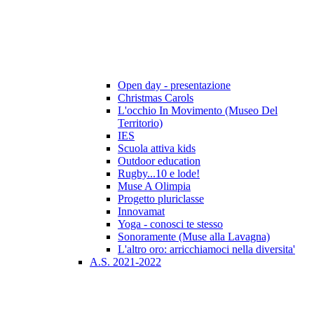
Open day - presentazione
Christmas Carols
L'occhio In Movimento (Museo Del
Territorio)
IES
Scuola attiva kids
Outdoor education
Rugby...10 e lode!
Muse A Olimpia
Progetto pluriclasse
Innovamat
Yoga - conosci te stesso
Sonoramente (Muse alla Lavagna)
L'altro oro: arricchiamoci nella diversita'
A.S. 2021-2022