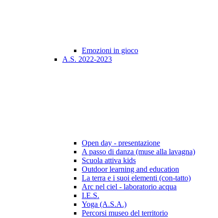
Emozioni in gioco
A.S. 2022-2023
Open day - presentazione
A passo di danza (muse alla lavagna)
Scuola attiva kids
Outdoor learning and education
La terra e i suoi elementi (con-tatto)
Arc nel ciel - laboratorio acqua
I.E.S.
Yoga (A.S.A.)
Percorsi museo del territorio