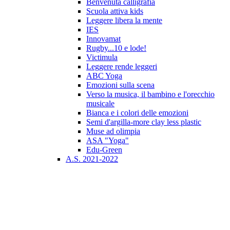
Benvenuta calligrafia
Scuola attiva kids
Leggere libera la mente
IES
Innovamat
Rugby...10 e lode!
Victimula
Leggere rende leggeri
ABC Yoga
Emozioni sulla scena
Verso la musica, il bambino e l'orecchio
musicale
Bianca e i colori delle emozioni
Semi d'argilla-more clay less plastic
Muse ad olimpia
ASA "Yoga"
Edu-Green
A.S. 2021-2022