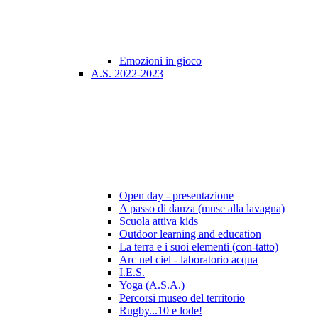
Emozioni in gioco
A.S. 2022-2023
Open day - presentazione
A passo di danza (muse alla lavagna)
Scuola attiva kids
Outdoor learning and education
La terra e i suoi elementi (con-tatto)
Arc nel ciel - laboratorio acqua
I.E.S.
Yoga (A.S.A.)
Percorsi museo del territorio
Rugby...10 e lode!