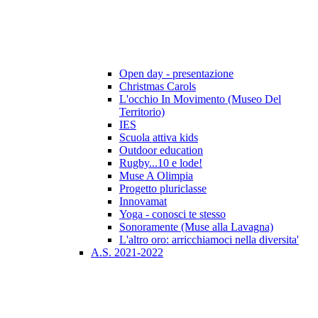
Open day - presentazione
Christmas Carols
L'occhio In Movimento (Museo Del
Territorio)
IES
Scuola attiva kids
Outdoor education
Rugby...10 e lode!
Muse A Olimpia
Progetto pluriclasse
Innovamat
Yoga - conosci te stesso
Sonoramente (Muse alla Lavagna)
L'altro oro: arricchiamoci nella diversita'
A.S. 2021-2022