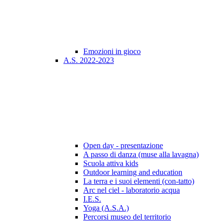
Emozioni in gioco
A.S. 2022-2023
Open day - presentazione
A passo di danza (muse alla lavagna)
Scuola attiva kids
Outdoor learning and education
La terra e i suoi elementi (con-tatto)
Arc nel ciel - laboratorio acqua
I.E.S.
Yoga (A.S.A.)
Percorsi museo del territorio