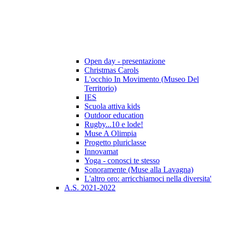
Open day - presentazione
Christmas Carols
L'occhio In Movimento (Museo Del
Territorio)
IES
Scuola attiva kids
Outdoor education
Rugby...10 e lode!
Muse A Olimpia
Progetto pluriclasse
Innovamat
Yoga - conosci te stesso
Sonoramente (Muse alla Lavagna)
L'altro oro: arricchiamoci nella diversita'
A.S. 2021-2022