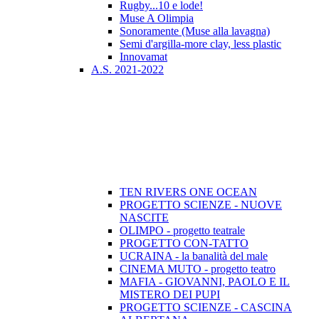
Rugby...10 e lode!
Muse A Olimpia
Sonoramente (Muse alla lavagna)
Semi d'argilla-more clay, less plastic
Innovamat
A.S. 2021-2022
TEN RIVERS ONE OCEAN
PROGETTO SCIENZE - NUOVE
NASCITE
OLIMPO - progetto teatrale
PROGETTO CON-TATTO
UCRAINA - la banalità del male
CINEMA MUTO - progetto teatro
MAFIA - GIOVANNI, PAOLO E IL
MISTERO DEI PUPI
PROGETTO SCIENZE - CASCINA