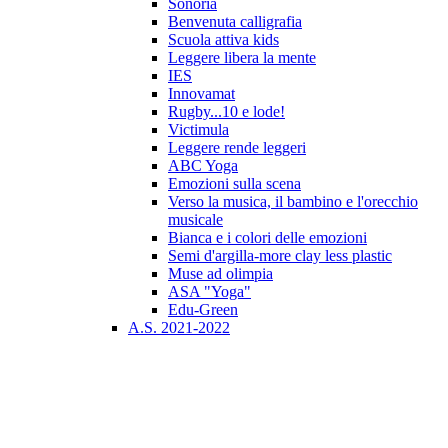
Sonoria
Benvenuta calligrafia
Scuola attiva kids
Leggere libera la mente
IES
Innovamat
Rugby...10 e lode!
Victimula
Leggere rende leggeri
ABC Yoga
Emozioni sulla scena
Verso la musica, il bambino e l'orecchio
musicale
Bianca e i colori delle emozioni
Semi d'argilla-more clay less plastic
Muse ad olimpia
ASA "Yoga"
Edu-Green
A.S. 2021-2022