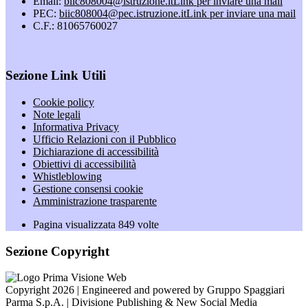
Email:
biic808004@istruzione.it
Link per inviare una mail
PEC:
biic808004@pec.istruzione.it
Link per inviare una mail
C.F.: 81065760027
Sezione Link Utili
Cookie policy
Note legali
Informativa Privacy
Ufficio Relazioni con il Pubblico
Dichiarazione di accessibilità
Obiettivi di accessibilità
Whistleblowing
Gestione consensi cookie
Amministrazione trasparente
Pagina visualizzata
849
volte
Sezione Copyright
Copyright 2026 | Engineered and powered by Gruppo Spaggiari
Parma S.p.A. | Divisione Publishing & New Social Media