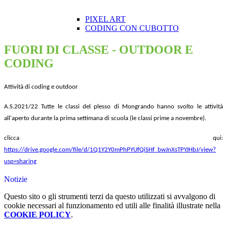
PIXEL ART
CODING CON CUBOTTO
FUORI DI CLASSE - OUTDOOR E
CODING
Attività di coding e outdoor
A.S.2021/22 Tutte le classi del plesso di Mongrando hanno svolto le attività
all'aperto durante la prima settimana di scuola (le classi prime a novembre).
clicca qui:
https://drive.google.com/file/d/1Q1Y2Y0mPhPYUfQiSHf_bwJnXsTPYJHbJ/view?
usp=sharing
Notizie
Questo sito o gli strumenti terzi da questo utilizzati si avvalgono di
cookie necessari al funzionamento ed utili alle finalità illustrate nella
COOKIE POLICY
.